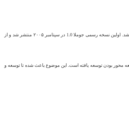
جوملا در ابتدا با نام Mambo شناخته می‌شد، اما در سال 2005 پس از جدایی تیم توسعه‌دهنده، به صورت رسمی با نام جوملا دوباره عرضه شد. اولین نسخه رسمی جوملا 1.0 در سپتامبر ۲۰۰۵ منتشر شد و از
سترسی آزاد و جامعه محور بودن توسعه یافته است. این موضوع باعث شده تا توسعه و