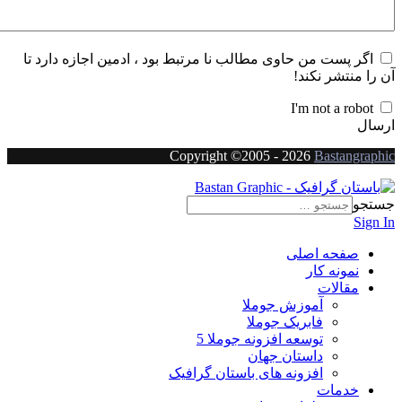
ن حاوی مطالب نا مرتبط بود ، ادمین اجازه دارد تا
کند!
I'm n
Copyright ©2005 -
2026
اصلی
ار
موزش جوملا
ابریک جوملا
وسعه افزونه جوملا 5
استان جهان
فزونه های باستان گرافیک