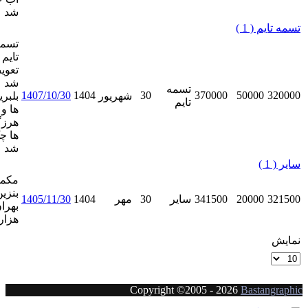
شد
تسمه
تایم
تعویض
شد
ویرایش
تسمه
1407/10/30
1404
30
370000
شهریور
بلبرینگ
نمایش
تایم
ها و
حذف
هرزگرد
ها چک
شد
مکمل
ویرایش
بنزین
341500
سایر
30
مهر
1404
1405/11/30
نمایش
بهران ۲۰
حذف
هزارتایی
Copyright ©2005 -
20