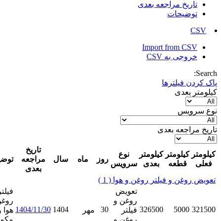
عه بعدی
Import
دی
تاریخ
کیلومتر
نوع
روز
ماه
سال
مراجعه
توضیحات
حذف
بعدی
سرویس
بعدی
لتر روغن و هوا
( 1 )
تعویض
فیلتر
روغن و
روغن و
ویرایش
1404/11/30
1404
30
326500
فیلتر
مهر
هوا و
نمایش
روغن و
مکمل
حذف