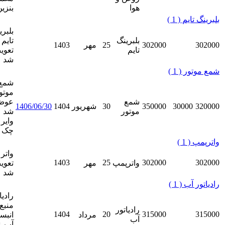
هوا
بنزین
بلبرینگ
ویرایش
بلبرینگ
تایم
302000
25
مهر
1403
نمایش
تایم
تعویض
حذف
شد
شمع
موتور
ویرایش
شمع
عوض
350000
30
شهریور
1404
1406/06/30
نمایش
موتور
شد
حذف
وایر ها
چک شد
واتر پمپ
ویرایش
1403
25
302000
واترپمپ
مهر
تعویض
نمایش
شد
حذف
رادیاتور و
منبع
ویرایش
رادیاتور
1404
20
315000
مرداد
انبساط
نمایش
آب
آب عوض
حذف